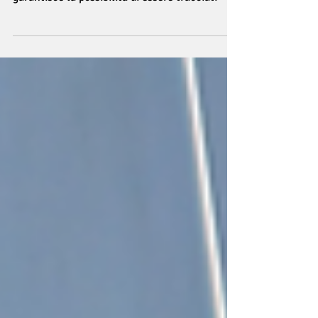
100% di copertura mondiale.
Quando le tue attività ti portano in aree non
servite dalla rete telefonica, solo ArgoPro Sat
garantisce la possibilità di essere tracciati