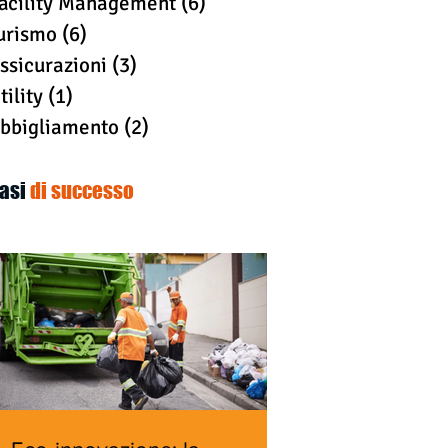
acility Management
(6)
6 post
urismo
(6)
6 post
ssicurazioni
(3)
3 post
tility
(1)
1 post
bbigliamento
(2)
2 post
asi
di successo