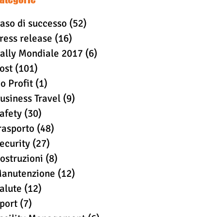
aso di successo
(52)
52 post
ress release
(16)
16 post
ally Mondiale 2017
(6)
6 post
ost
(101)
101 post
o Profit
(1)
1 post
usiness Travel
(9)
9 post
afety
(30)
30 post
rasporto
(48)
48 post
ecurity
(27)
27 post
ostruzioni
(8)
8 post
anutenzione
(12)
12 post
alute
(12)
12 post
port
(7)
7 post