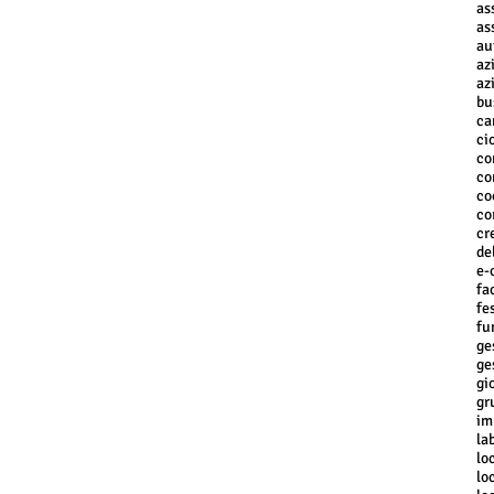
as
as
au
az
az
bu
ca
ci
co
co
co
co
cr
de
e-
fa
fe
fu
ge
ge
gi
gr
im
la
lo
lo