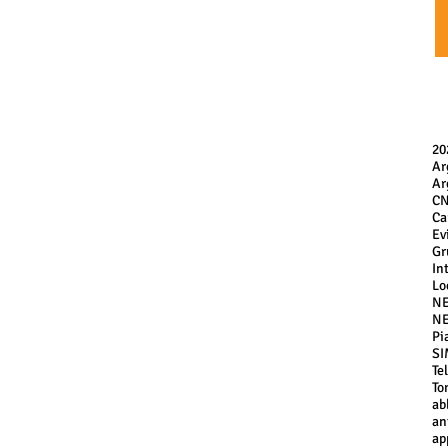
20
Ar
Ar
C
Ca
Ev
Gr
In
Lo
NE
NE
Pi
SI
Te
To
ab
an
ap