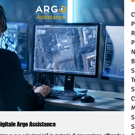
C
P
R
P
N
B
S
T
S
C
M
S
igitale Argo Assistance
S