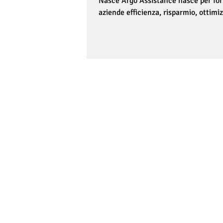
Nasce Argo Assistance nasce per forn
aziende efficienza, risparmio, ottimi