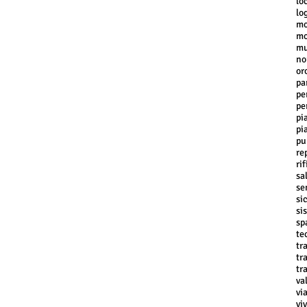
lo
lo
mo
mo
mu
no
or
pa
pe
pe
pi
pi
pu
re
rif
sa
se
si
si
sp
te
tr
tr
tr
va
vi
vi