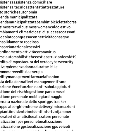
sistenza
assistenza domiciliare
sistenza tecnica
attentati
attrezzature
to storiche
autonomia
ienda municipalizzata
iendamunicipalizzata
bambini
bicicletta
borse
siness travel
business women
caldo estivo
mbiamenti climatici
casi di successo
cassoni
occolato
congresso
connettività
consegne
nsolidamento roccioso
nsorzionazionaleservizi
ordinamento attività
coronavirus
rse automobilistiche
costi
costruzioni
covid19
edito d'imposta
cura del verde
cybersecurity
livery
demenza
donna
durata
e-bike
commerce
edilizia
energia
cilitymanagement
farmacia
fashion
sta della donna
fleet management
frane
nzione Voce
funzione anti-sabotaggio
furti
stione del rischio
gestione parco mezzi
stione personale mobile
giardinaggio
ornata nazionale dello sport
gps tracker
uppo alberghiero
home delivery
imbarcazioni
pianti
incidente
incidenti
infortuni
jammer
boratori di analisi
localizzatore personale
calizzatori per persone
localizzazione
calizzazione gps
localizzazione gps veicoli