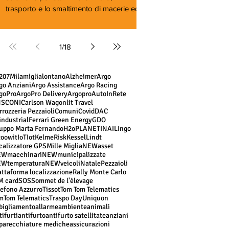
trasporto e lo smaltimento di macerie edili
e rifiuti indust...
1
/
18
20
7Milamiglialontano
Alzheimer
Argo
go Anziani
Argo Assistance
Argo Racing
goPro
ArgoPro Delivery
Argopro
AutoInRete
NS
CONI
Carlson Wagonlit Travel
rrozzeria Pezzaioli
Comuni
Covid
DAC
industrial
Ferrari Green Energy
GDO
uppo Marta Fernando
H2oPLANET
INAIL
Ingo
toowit
IoT
Iot
KelmeRisk
Kessel
Lindt
calizzatore GPS
Mille Miglia
NEWasset
Wmacchinari
NEWmunicipalizzate
Wtemperatura
NEWveicoli
Natale
Pezzaioli
attaforma localizzazione
Rally Monte Carlo
M card
SOS
Sommet de l'èlevage
lefono Azzurro
Tissot
Tom Tom Telematics
mTom Telematics
Traspo Day
Uniquon
bigliamento
allarme
ambiente
animali
tifurti
antifurto
antifurto satellitate
anziani
parecchiature mediche
assicurazioni