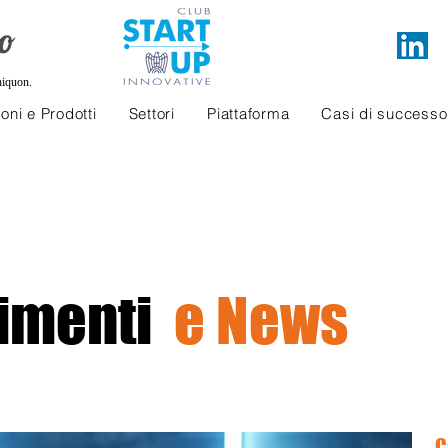
niquon.
oni e Prodotti
Settori
Piattaforma
Casi di successo
imenti
e News
C