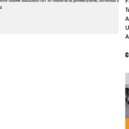
F
ire nuove soluzioni IoT in materia di prevenzione, offrendo alle
zz
T
A
U
A
C