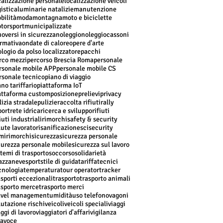
calizzazione personale
localizzazione veicoli
gistica
luminarie natalizie
manutenzione
bilità
moda
montagna
moto e biciclette
torsport
municipalizzate
oversi in sicurezza
noleggio
noleggiocassoni
rmativa
ondate di calore
opere d'arte
ologio da polso localizzatore
pacchi
rco mezzi
percorso Brescia Roma
personale
rsonale mobile APP
personale mobile CS
rsonale tecnico
piano di viaggio
ano tariffario
piattaforma IoT
attaforma custom
posizione
prelievi
privacy
lizia stradale
pulizie
raccolta rifiuti
rally
port
rete idrica
ricerca e sviluppo
rifiuti
iuti industriali
rimorchi
safety & security
lute lavoratori
sanificazione
sci
security
mirimorchi
sicurezza
sicurezza personale
curezza personale mobile
sicurezza sul lavoro
stemi di trasporto
soccorso
solidarietà
azzaneve
sport
stile di guida
tariffa
tecnici
cnologia
temperatura
tour operator
tracker
asporti eccezionali
trasporto
trasporto animali
asporto merce
trasporto merci
avel management
umidità
uso telefono
vagoni
lutazione rischi
veicoli
veicoli speciali
viaggi
aggi di lavoro
viaggiatori d'affari
vigilanza
vavoce