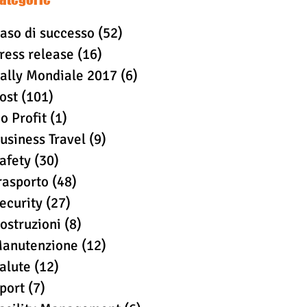
aso di successo
(52)
52 post
ress release
(16)
16 post
ally Mondiale 2017
(6)
6 post
ost
(101)
101 post
o Profit
(1)
1 post
usiness Travel
(9)
9 post
afety
(30)
30 post
rasporto
(48)
48 post
ecurity
(27)
27 post
ostruzioni
(8)
8 post
anutenzione
(12)
12 post
alute
(12)
12 post
port
(7)
7 post