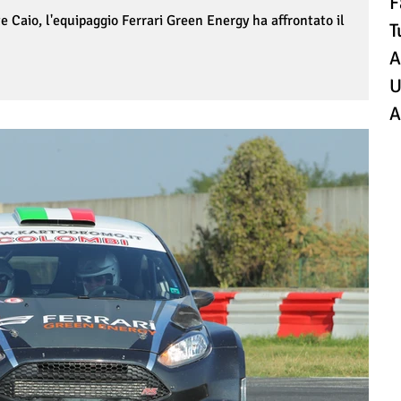
F
 Caio, l'equipaggio Ferrari Green Energy ha affrontato il
T
A
U
A