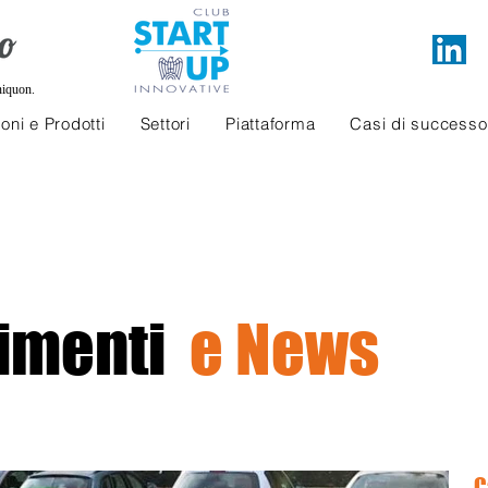
niquon.
oni e Prodotti
Settori
Piattaforma
Casi di successo
imenti
e News
C