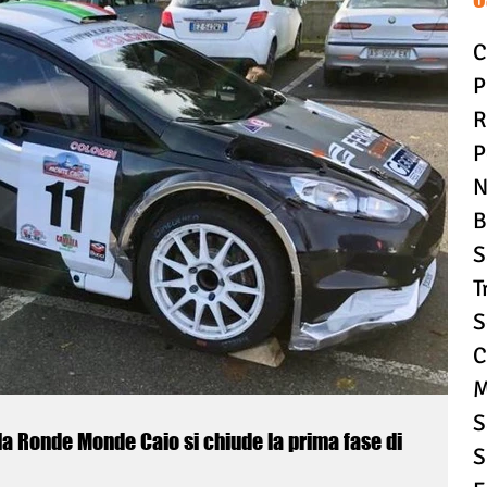
C
P
R
P
N
B
S
T
S
C
M
S
la Ronde Monde Caio si chiude la prima fase di
S