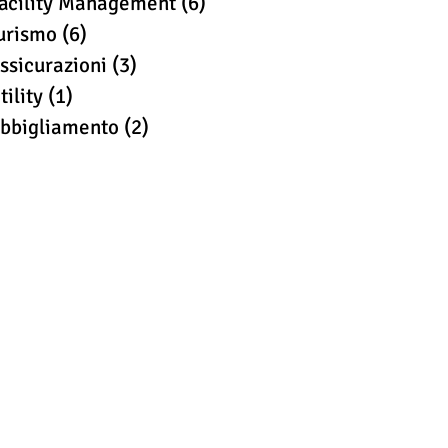
acility Management
(6)
6 post
urismo
(6)
6 post
ssicurazioni
(3)
3 post
tility
(1)
1 post
bbigliamento
(2)
2 post