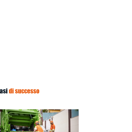
asi
di successo