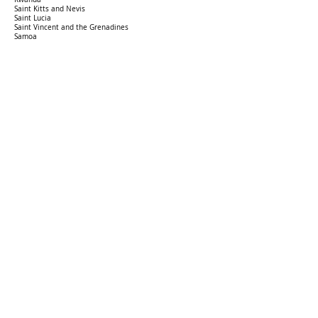
Saint Kitts and Nevis
Saint Lucia
Saint Vincent and the Grenadines
Samoa
Sao Tome and Principe
Saudi Arabia
Senegal
Serbia
Seychelles
Sierra Leone
Singapore
Slovakia
Slovenia
South Africa
South Sudan (Republic of)
Spain
Sri Lanka
Sudan (The Republic of)
Suriname
Swaziland
Sweden
Switzerland
Taiwan
Tajikistan
Tanzania, United Republic of
Thailand
Togo
Tonga
Trinidad and Tobago
Tunisia
Turkey
Turks and Caicos Islands
Uganda
UK Guernsey