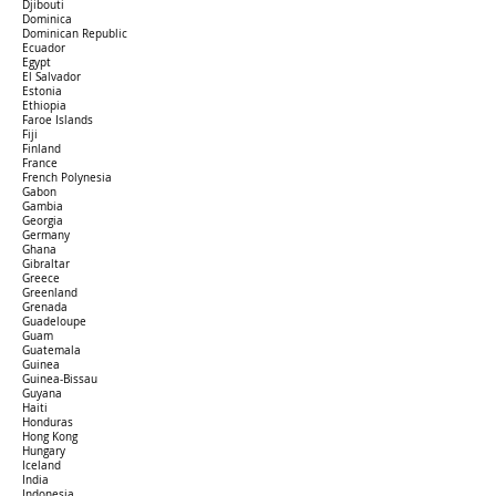
Djibouti
Dominica
Dominican Republic
Ecuador
Egypt
El Salvador
Estonia
Ethiopia
Faroe Islands
Fiji
Finland
France
French Polynesia
Gabon
Gambia
Georgia
Germany
Ghana
Gibraltar
Greece
Greenland
Grenada
Guadeloupe
Guam
Guatemala
Guinea
Guinea-Bissau
Guyana
Haiti
Honduras
Hong Kong
Hungary
Iceland
India
Indonesia