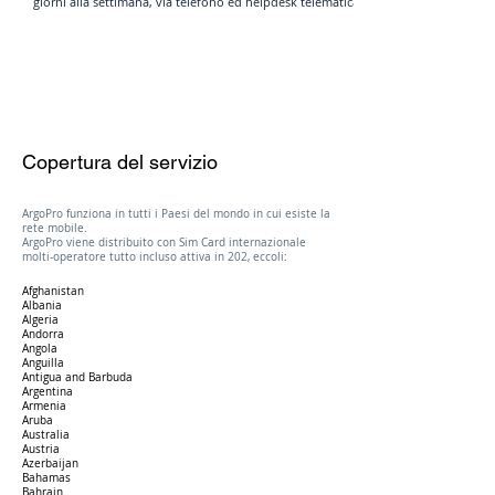
giorni alla settimana, via telefono ed helpdesk telematica.
Copertura del servizio
ArgoPro funziona in tutti i Paesi del mondo in cui esiste la
rete mobile.
ArgoPro viene distribuito con Sim Card internazionale
molti-operatore tutto incluso attiva in 202, eccoli:
Afghanistan
Albania
Algeria
Andorra
Angola
Anguilla
Antigua and Barbuda
Argentina
Armenia
Aruba
Australia
Austria
Azerbaijan
Bahamas
Bahrain