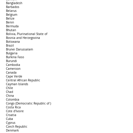
Bangladesh
Barbados
Belarus
Belgium
Belize
Benin
Bermuda
Bhutan
Bolivia, Plurinational State of
Bosnia and Herzegovina
Botswana
Brazil
Brunei Darussalam
Bulgaria
Burkina Faso
Burundi
Cambodia
Cameroon
Canada
Cape Verde
Central African Republic
Cayman Islands
Chile
Chad
China
Colombia
Congo (Democratic Republic of )
Costa Rica
Cote d'Ivoire
Croatia
Cuba
Cyprus
Czech Republic
Denmark