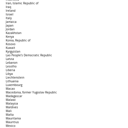
Iran, Islamic Republic of
Iraq
Ireland
Israel
Italy
Jamaica
Japan
Jordan
Kazakhstan
Kenya
Korea, Republic of
Kosovo
Kuwait
Kyrgyzstan
Lao People's Democratic Republic
Latvia
Lebanon
Lesotho
Liberia
Libya
Liechtenstein
Lithuania
Luxembourg
Macao
Macedonia, former Yugoslav Republic
Madagascar
Malawi
Malaysia
Maldives
Mali
Malta
Mauritania
Mauritius
Mexico