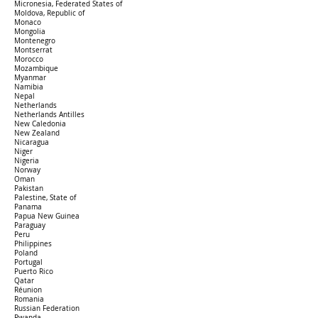
Micronesia, Federated States of
Moldova, Republic of
Monaco
Mongolia
Montenegro
Montserrat
Morocco
Mozambique
Myanmar
Namibia
Nepal
Netherlands
Netherlands Antilles
New Caledonia
New Zealand
Nicaragua
Niger
Nigeria
Norway
Oman
Pakistan
Palestine, State of
Panama
Papua New Guinea
Paraguay
Peru
Philippines
Poland
Portugal
Puerto Rico
Qatar
Réunion
Romania
Russian Federation
Rwanda