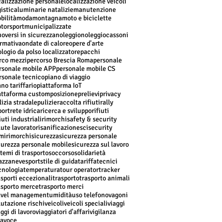
calizzazione personale
localizzazione veicoli
gistica
luminarie natalizie
manutenzione
bilità
moda
montagna
moto e biciclette
torsport
municipalizzate
oversi in sicurezza
noleggio
noleggiocassoni
rmativa
ondate di calore
opere d'arte
ologio da polso localizzatore
pacchi
rco mezzi
percorso Brescia Roma
personale
rsonale mobile APP
personale mobile CS
rsonale tecnico
piano di viaggio
ano tariffario
piattaforma IoT
attaforma custom
posizione
prelievi
privacy
lizia stradale
pulizie
raccolta rifiuti
rally
port
rete idrica
ricerca e sviluppo
rifiuti
iuti industriali
rimorchi
safety & security
lute lavoratori
sanificazione
sci
security
mirimorchi
sicurezza
sicurezza personale
curezza personale mobile
sicurezza sul lavoro
stemi di trasporto
soccorso
solidarietà
azzaneve
sport
stile di guida
tariffa
tecnici
cnologia
temperatura
tour operator
tracker
asporti eccezionali
trasporto
trasporto animali
asporto merce
trasporto merci
avel management
umidità
uso telefono
vagoni
lutazione rischi
veicoli
veicoli speciali
viaggi
aggi di lavoro
viaggiatori d'affari
vigilanza
vavoce