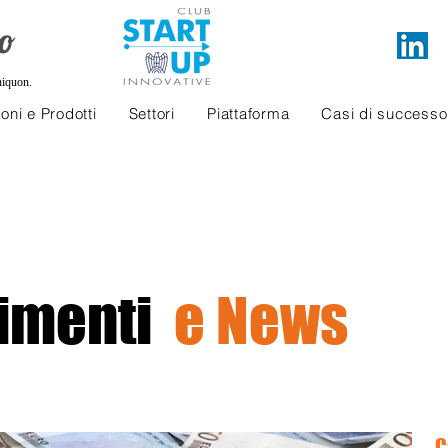
niquon.
oni e Prodotti
Settori
Piattaforma
Casi di successo
imenti
e News
C