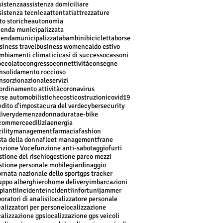
sistenza
assistenza domiciliare
sistenza tecnica
attentati
attrezzature
to storiche
autonomia
ienda municipalizzata
iendamunicipalizzata
bambini
bicicletta
borse
siness travel
business women
caldo estivo
mbiamenti climatici
casi di successo
cassoni
occolato
congresso
connettività
consegne
nsolidamento roccioso
nsorzionazionaleservizi
ordinamento attività
coronavirus
rse automobilistiche
costi
costruzioni
covid19
edito d'imposta
cura del verde
cybersecurity
livery
demenza
donna
durata
e-bike
commerce
edilizia
energia
cilitymanagement
farmacia
fashion
sta della donna
fleet management
frane
nzione Voce
funzione anti-sabotaggio
furti
stione del rischio
gestione parco mezzi
stione personale mobile
giardinaggio
ornata nazionale dello sport
gps tracker
uppo alberghiero
home delivery
imbarcazioni
pianti
incidente
incidenti
infortuni
jammer
boratori di analisi
localizzatore personale
calizzatori per persone
localizzazione
calizzazione gps
localizzazione gps veicoli