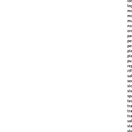
lo
lo
mo
mo
mu
no
or
pa
pe
pe
pi
pi
pu
re
rif
sa
se
si
si
sp
te
tr
tr
tr
va
vi
vi