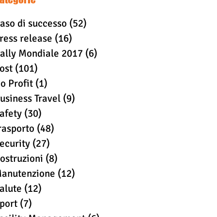
aso di successo
(52)
52 post
ress release
(16)
16 post
ally Mondiale 2017
(6)
6 post
ost
(101)
101 post
o Profit
(1)
1 post
usiness Travel
(9)
9 post
afety
(30)
30 post
rasporto
(48)
48 post
ecurity
(27)
27 post
ostruzioni
(8)
8 post
anutenzione
(12)
12 post
alute
(12)
12 post
port
(7)
7 post