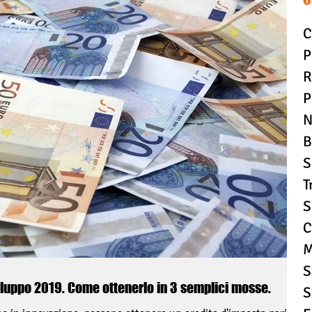
C
P
R
P
N
B
S
T
S
C
M
S
Credito d’imposta Ricerca e Sviluppo 2019. Come ottenerlo in 3 semplici mosse.
S