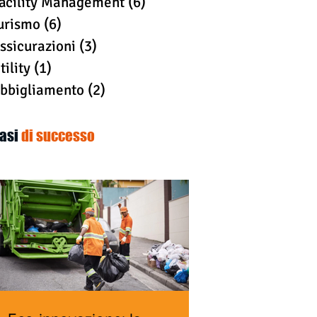
acility Management
(6)
6 post
urismo
(6)
6 post
ssicurazioni
(3)
3 post
tility
(1)
1 post
bbigliamento
(2)
2 post
asi
di successo