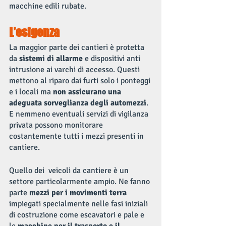
macchine edili rubate.
L’esigenza
La maggior parte dei cantieri è protetta 
da 
sistemi di allarme
 e dispositivi anti 
intrusione ai varchi di accesso. Questi 
mettono al riparo dai furti solo i ponteggi 
e i locali ma 
non assicurano una 
adeguata sorveglianza degli automezzi
. 
E nemmeno eventuali servizi di vigilanza 
privata possono monitorare 
costantemente tutti i mezzi presenti in 
cantiere.
Quello dei  veicoli da cantiere è un 
settore particolarmente ampio. Ne fanno 
parte 
mezzi per i movimenti terra
impiegati specialmente nelle fasi iniziali 
di costruzione come escavatori e pale e 
le 
macchine per il trasporto e il 