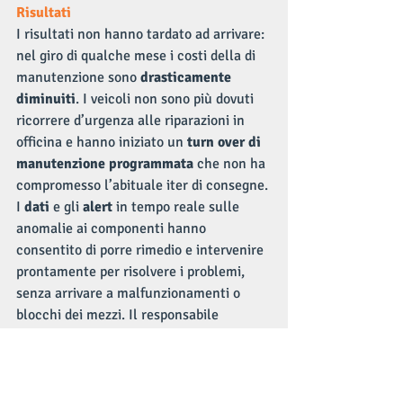
Risultati
I risultati non hanno tardato ad arrivare: 
nel giro di qualche mese i costi della di 
manutenzione sono 
drasticamente 
diminuiti
. I veicoli non sono più dovuti 
ricorrere d’urgenza alle riparazioni in 
officina e hanno iniziato un 
turn over di 
manutenzione programmata
 che non ha 
compromesso l’abituale iter di consegne. 
I 
dati
 e gli 
alert
 in tempo reale sulle 
anomalie ai componenti hanno 
consentito di porre rimedio e intervenire 
prontamente per risolvere i problemi, 
senza arrivare a malfunzionamenti o 
blocchi dei mezzi. Il responsabile 
operativo adesso può conoscere e gestire 
il 
costo totale di ogni automezzo
 e 
valutare quali veicoli siano da cambiare 
prima di altri.