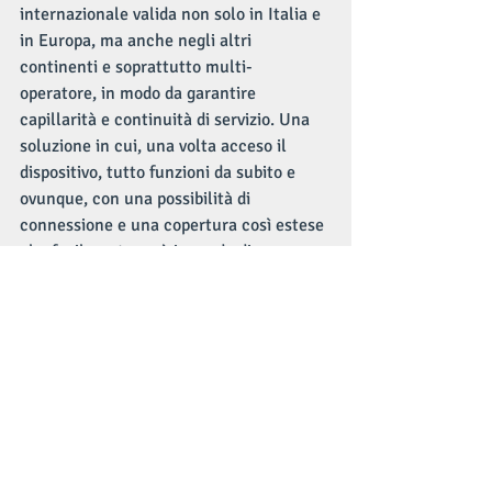
internazionale valida non solo in Italia e 
in Europa, ma anche negli altri 
continenti e soprattutto multi-
operatore, in modo da garantire 
capillarità e continuità di servizio. Una 
soluzione in cui, una volta acceso il 
dispositivo, tutto funzioni da subito e 
ovunque, con una possibilità di 
connessione e una copertura così estese 
che facilmente sarà in grado di 
sostenere le possibili variazioni della 
vostra attività.
ArgoPro è esattamente tutto questo. 
Non vi resta che provarlo.
https://www.argopro.it/cosainclude
Per maggiori informazioni visitate il sito 
www.argopro.it