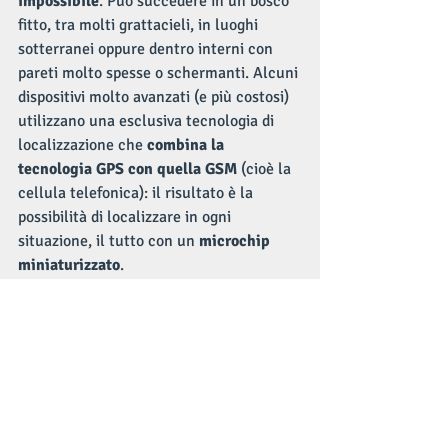
impossibile
. Può succedere in un bosco 
fitto, tra molti grattacieli, in luoghi 
sotterranei oppure dentro interni con 
pareti molto spesse o schermanti. Alcuni 
dispositivi molto avanzati (e più costosi) 
utilizzano una esclusiva tecnologia di 
localizzazione che 
combina la 
tecnologia GPS con quella GSM
 (cioè la 
cellula telefonica): il risultato è la 
possibilità di localizzare in ogni 
situazione, il tutto con un 
microchip 
miniaturizzato
.
In ogni caso è sempre utile poter 
disporre di 
funzioni avanzate
 come la 
segnalazione del livello di copertura 
satellitare e l’invio di notifiche per 
perdita del segnale GPS e/o GSM.
Alcuni tracker super-economici sono 